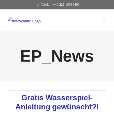
Zum
Telefon: +49 228 18030400
Inhalt
springen
EP_News
Gratis Wasserspiel-
Anleitung gewünscht?!