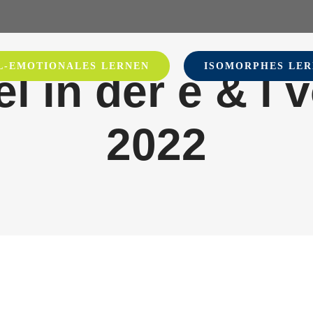
L-EMOTIONALES LERNEN
ISOMORPHES LER
el in der e & l
2022