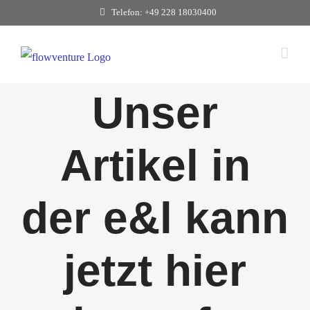
Zum
Telefon: +49 228 18030400
Inhalt
springen
Unser
Artikel in
der e&l kann
jetzt hier